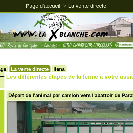
Page d'accueil
La vente directe
La vente directe
liens
s différentes étapes de la ferme à votre assiette
part de l'animal par camion vers l'abattoir de Paray le Monial 