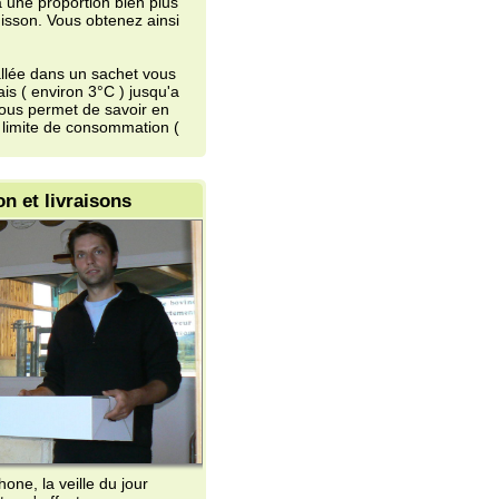
sons
du jour
n de 9h00 à
ns dans un
nde hachée
mbre ). N'
es ventes.