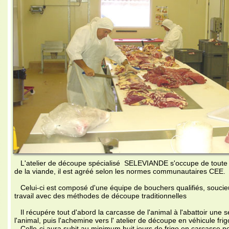
atelier de découpe spécialisé SELEVIANDE s'occupe de toute la partie déc
 la viande, il est agréé selon les normes communautaires CEE.
lui-ci est composé d'une équipe de bouchers qualifiés, soucieux de la qualit
avail avec des méthodes de découpe traditionnelles
 récupére tout d'abord la carcasse de l'animal à l'abattoir une semaine après 
animal, puis l'achemine vers l' atelier de découpe en véhicule frigorifique.
lle-ci aura subit au minimum huit jours de frigo en carcasse pour obtenir la r
ochimiques nécessaires pour obtenir la qualité de tendreté.
 prestation de découpe s'effectue généralement en fin de semaine. Elle se 
r la découpe, l'emballage sous vide et l'étiquetage des morceaux.
 dans un dernier temps, la viande conditionnée est acheminée par véhicule fr
squ'à notre élevage, ou elle sera stockée en chambre froide avant d'être mise 
ivant les références commandées par les clients.