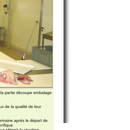
oupe embalage
é de leur
le départ de
éaction
caractérise
igorifique
en caissette