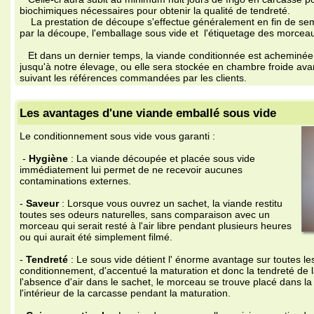
s avantages d'une viande emballé sous vide
 conditionnement sous vide vous garanti :
Hygiène
: La viande découpée et placée sous vide
médiatement lui permet de ne recevoir aucunes
ntaminations externes.
aveur
: Lorsque vous ouvrez un sachet, la viande restitu
utes ses odeurs naturelles, sans comparaison avec un
rceau qui serait resté à l'air libre pendant plusieurs heures
 qui aurait été simplement filmé.
endreté
: Le sous vide détient l' énorme avantage sur toutes les autres forme
nditionnement, d'accentué la maturation et donc la tendreté de la viande. En e
absence d'air dans le sachet, le morceau se trouve placé dans la même situati
intérieur de la carcasse pendant la maturation.
uisson optimale
: La viande que vous allez cuisiner contiendra une proporti
portatnte de sang, elle n'est pas desséchée au moment de la cuisson. Vous ob
 morceau plus moelleux et fondant à la fois.
acilité de stockage et de repères
: La viande étant déjà emballée dans un 
uvez la mettre directement au congélateur, ou la conservé au frais ( environ 3
 date de préamption indiqué sur l'étiquette. De plus, l'étiquette vous permet d
rmanence la nature du morceau, son poids, son origine, la date limite de con
C )