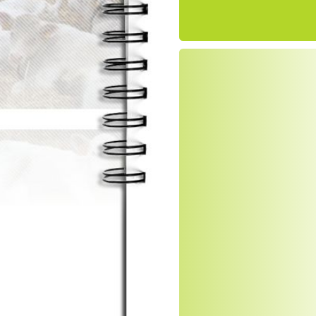
L'
Lo
Il
fr
Dé