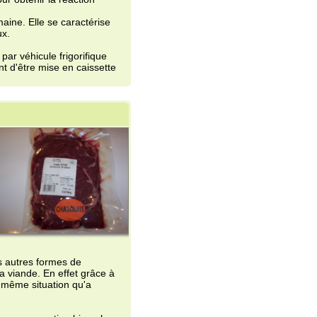
s de
ffet grâce à
on qu'a
on bien plus
tenez ainsi
sachet vous
°C ) jusqu'a
e savoir en
sommation (