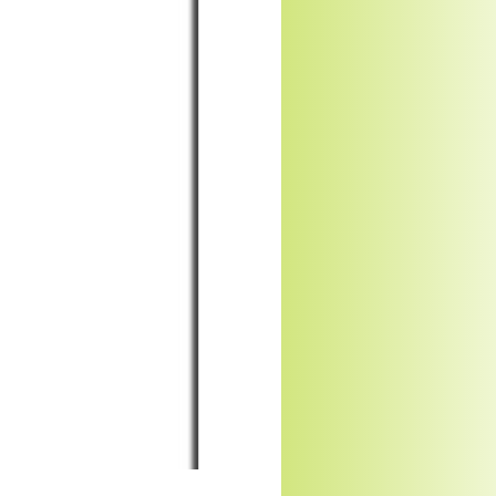
L'
de
Ce
tr
Il
l'
Ce
bi
La
pa
Et
ju
su