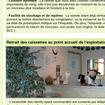
trait des caissettes au point accueil de l'exploitation et livrai
ensemble des clients ayant commandés est contacté par téléphone, la veille 
 vente pour la confirmation de commande. Le retrait des caissettes s' effectue
néralement le samedi matin ( jour de vente ), au point accueil de l'exploitatio
h00.
 livraison des caissettes peut être réalisé par nos soins. Nous nous déplaço
yon de 40 kilomètres lors de plusieurs livraisons dans un même périmètre.
us précisons que les références caissettes Version +, comportant de la via
nt à retirer uniquement au point accueil de l'exploitation.
s ventes sont généralement constatées le dernier samedi du mois ( sauf Déce
sitez pas à consulter notre site internet pour connaître les dates des prochain