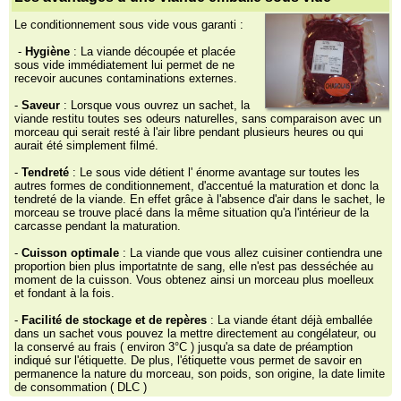
Le conditionnement sous vide vous garanti :
-
Hygiène
: La viande découpée et placée
sous vide immédiatement lui permet de ne
recevoir aucunes contaminations externes.
-
Saveur
: Lorsque vous ouvrez un sachet, la
viande restitu toutes ses odeurs naturelles, sans comparaison avec un
morceau qui serait resté à l'air libre pendant plusieurs heures ou qui
aurait été simplement filmé.
-
Tendreté
: Le sous vide détient l' énorme avantage sur toutes les
autres formes de conditionnement, d'accentué la maturation et donc la
tendreté de la viande. En effet grâce à l'absence d'air dans le sachet, le
morceau se trouve placé dans la même situation qu'a l'intérieur de la
carcasse pendant la maturation.
-
Cuisson optimale
: La viande que vous allez cuisiner contiendra une
proportion bien plus importatnte de sang, elle n'est pas desséchée au
moment de la cuisson. Vous obtenez ainsi un morceau plus moelleux
et fondant à la fois.
-
Facilité de stockage et de repères
: La viande étant déjà emballée
dans un sachet vous pouvez la mettre directement au congélateur, ou
la conservé au frais ( environ 3°C ) jusqu'a sa date de préamption
indiqué sur l'étiquette. De plus, l'étiquette vous permet de savoir en
permanence la nature du morceau, son poids, son origine, la date limite
de consommation ( DLC )